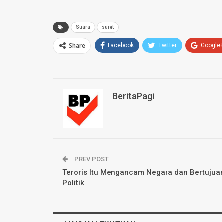
Suara
surat
Share
Facebook
Twitter
Google
BeritaPagi
PREV POST
Teroris Itu Mengancam Negara dan Bertujua
Politik