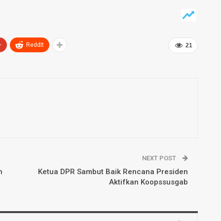
+
ReddIt
21
NEXT POST
n
Ketua DPR Sambut Baik Rencana Presiden
Aktifkan Koopssusgab