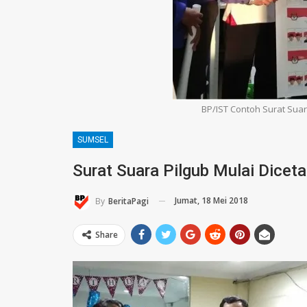
BP/IST Contoh Surat Suar
SUMSEL
Surat Suara Pilgub Mulai Diceta
Jumat, 18 Mei 2018
By
BeritaPagi
Share