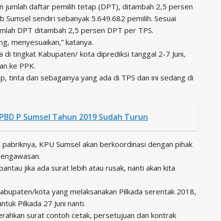
n jumlah daftar pemilih tetap (DPT), ditambah 2,5 persen
b Sumsel sendiri sebanyak 5.649.682 pemilih. Sesuai
jumlah DPT ditambah 2,5 persen DPT per TPS.
ng, menyesuaikan,” katanya.
 di tingkat Kabupaten/ kota diprediksi tanggal 2-7 Juni,
kan ke PPK.
p, tinta dan sebagainya yang ada di TPS dan ini sedang di
APBD P Sumsel Tahun 2019 Sudah Turun
di pabriknya, KPU Sumsel akan berkoordinasi dengan pihak
 pengawasan.
ntau jika ada surat lebih atau rusak, nanti akan kita
 Kabupaten/kota yang melaksanakan Pilkada serentak 2018,
uk Pilkada 27 Juni nanti.
rahkan surat contoh cetak, persetujuan dan kontrak