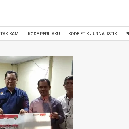
TAK KAMI
KODE PERILAKU
KODE ETIK JURNALISTIK
P