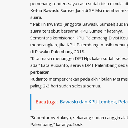
pemenang tender, saya rasa sudah bisa dimulai dice
Ketua Bawaslu Sumsel Junaidi SE Msi membenarka
suara.
“ Pak Iin Irwanto (anggota Bawaslu Sumsel) suda
suara tersebut bersama KPU Sumsel,” katanya.
Sementara komisioner KPU Palembang Divisi Keu
menerangkan, jika KPU Palembang, masih menungg
di Pilwako Palembang 2018.
“Kita masih menunggu DPTHp, kalau sudah selesa
ada,” kata Rudianto, seraya DPT Palembang sebany
perbaikan.
Rudianto memperkirakan pada akhir bulan Mei mend
paling 2-3 hari sudah selesai semua.
Baca Juga:
Bawaslu dan KPU Lembek, Pel
“Sebentar nyetaknya, sekarang sudah canggih alatn
Palembang,” katanya.
#osk