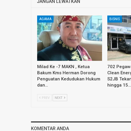
JANGAN LEWATKAN
AGAMA
BISNIS
Milad Ke -7 MAKN , Ketua
702 Pegawa
Bakum Kms Herman Dorong
Clean Ener
Penguatan Kedudukan Hukum
S2JB Tekan
dan…
hingga 15…
PREV
NEXT
KOMENTAR ANDA