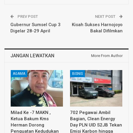
PREV POST
NEXT POST
Gubernur Sumsel Cup 3
Kisah Sukses Harnojoyo
Digelar 28-29 April
Bakal Difilmkan
JANGAN LEWATKAN
More From Author
AGAMA
BISNIS
Milad Ke -7 MAKN ,
702 Pegawai Ambil
Ketua Bakum Kms
Bagian, Clean Energy
Herman Dorong
Day PLN UID S2JB Tekan
Penguatan Kedudukan
Emisi Karbon hingga