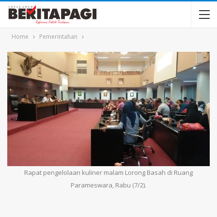
Home
Pemerintahan
Rapat pengelolaan kuliner malam Lorong Basah di Ruang
Parameswara, Rabu (7/2).