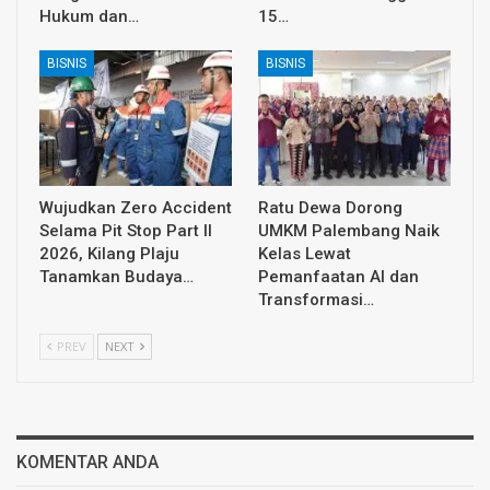
Hukum dan…
15…
BISNIS
BISNIS
Wujudkan Zero Accident
Ratu Dewa Dorong
Selama Pit Stop Part II
UMKM Palembang Naik
2026, Kilang Plaju
Kelas Lewat
Tanamkan Budaya…
Pemanfaatan AI dan
Transformasi…
PREV
NEXT
KOMENTAR ANDA