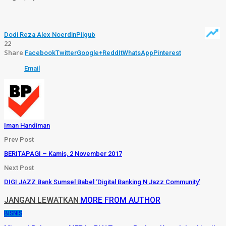
Dodi Reza Alex Noerdin
Pilgub
22
Share
Facebook
Twitter
Google+
ReddIt
WhatsApp
Pinterest
Email
Iman Handiman
Prev Post
BERITAPAGI – Kamis, 2 November 2017
Next Post
DIGI JAZZ Bank Sumsel Babel ‘Digital Banking N Jazz Community’
JANGAN LEWATKAN
MORE FROM AUTHOR
BISNIS