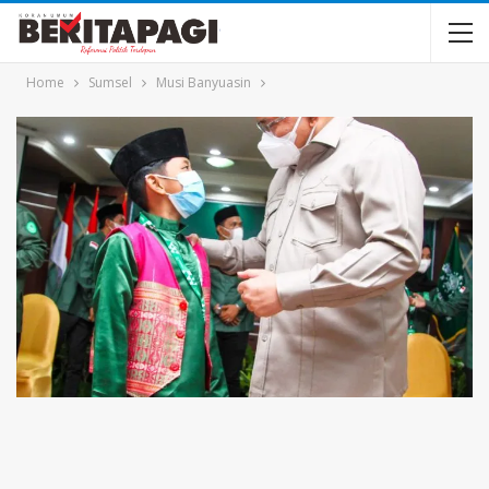
Home
Sumsel
Musi Banyuasin