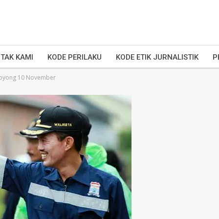
TAK KAMI
KODE PERILAKU
KODE ETIK JURNALISTIK
P
 Royong 10 November