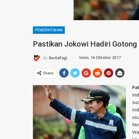
PEMERINTAHAN
Pastikan Jokowi Hadiri Goton
Senin, 16 Oktober 2017
By
BeritaPagi
Share
Pa
Ind
sud
Ind
usu
No
Wa