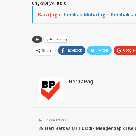
ungkapnya.
#pit
Baca Juga:
Pemkab Muba Ingin Kembalikan
gotong royong
Share
Facebook
Twitter
Google
BeritaPagi
PREV POST
38 Hari Berkas OTT Disdik Mengendap di Keja