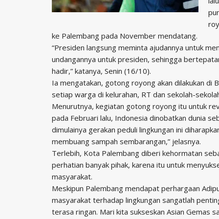
lal
pun
ro
ke Palembang pada November mendatang.
“Presiden langsung meminta ajudannya untuk menj
undangannya untuk presiden, sehingga bertepata
hadir,” katanya, Senin (16/10).
Ia mengatakan, gotong royong akan dilakukan di
setiap warga di kelurahan, RT dan sekolah-sekol
Menurutnya, kegiatan gotong royong itu untuk rev
pada Februari lalu, Indonesia dinobatkan dunia 
dimulainya gerakan peduli lingkungan ini diharap
membuang sampah sembarangan,” jelasnya.
Terlebih, Kota Palembang diberi kehormatan se
perhatian banyak pihak, karena itu untuk menyuks
masyarakat.
Meskipun Palembang mendapat perhargaan Adipura
masyarakat terhadap lingkungan sangatlah pentin
terasa ringan. Mari kita sukseskan Asian Gemas s