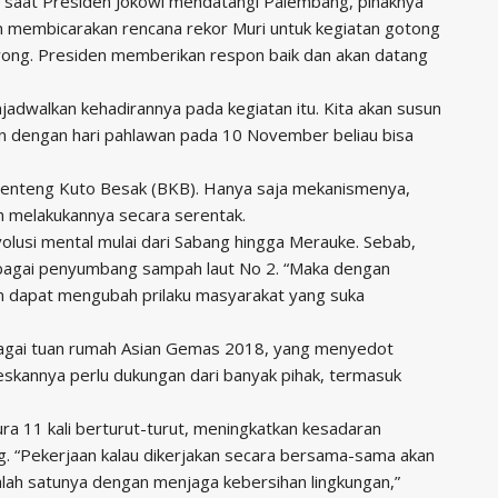
u saat Presiden Jokowi mendatangi Palembang, pihaknya
 membicarakan rencana rekor Muri untuk kegiatan gotong
yong. Presiden memberikan respon baik dan akan datang
adwalkan kehadirannya pada kegiatan itu. Kita akan susun
n dengan hari pahlawan pada 10 November beliau bisa
 Benteng Kuto Besak (BKB). Hanya saja mekanismenya,
ah melakukannya secara serentak.
olusi mental mulai dari Sabang hingga Merauke. Sebab,
sebagai penyumbang sampah laut No 2. “Maka dengan
kan dapat mengubah prilaku masyarakat yang suka
bagai tuan rumah Asian Gemas 2018, yang menyedot
eskannya perlu dukungan dari banyak pihak, termasuk
 11 kali berturut-turut, meningkatkan kesadaran
g. “Pekerjaan kalau dikerjakan secara bersama-sama akan
alah satunya dengan menjaga kebersihan lingkungan,”