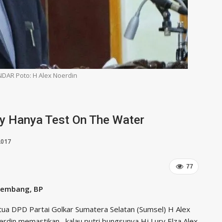
AR Poto: H Alex Noerdin
ry Hanya Test On The Water
2017
77
lembang, BP
ua DPD Partai Golkar Sumatera Selatan (Sumsel) H Alex
rdin memastikan , kalau putri bungsunya Hj Lury Elza Alex