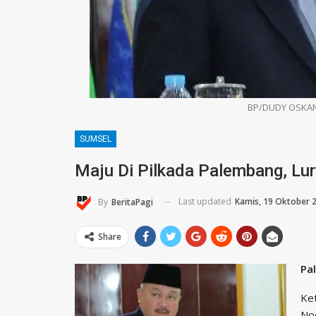
BP/DUDY OSKAND
SUMSEL
Maju Di Pilkada Palembang, Lu
Last updated
Kamis, 19 Oktober 
By
BeritaPagi
Share
Pa
Ket
Noe