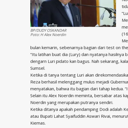
ti
“Lu
Mem
me
BP/DUDY OSKANDAR
(16
Poto: H Alex Noerdin
Men
bulan kemarin, sebenarnya bagian dari test on th
“Itu latihan buat dia (Lury) dan nyatanya hasiln
dengarn Luri pidato kan bagus. Nah sekarang, kala
Sumsel.
Ketika di tanya tentang Luri akan direkomendasik
Reza berhasil melenggang mulus mejadi Gubernur
menyatakan, bahwa itu bagian dari tahap kedua. “I
Selain itu Alex Noerdin meminta, bersabar atas k
Noerdin yang merupakan putranya sendiri.
Ketika ditanya apakah pendamping Dodi adalah 
atau Bupati Lahat Syaifuddin Aswari Rivai, menur
Kiemas.