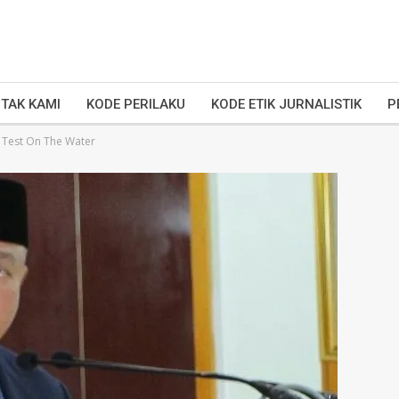
TAK KAMI
KODE PERILAKU
KODE ETIK JURNALISTIK
P
 Test On The Water