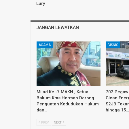
Lury
JANGAN LEWATKAN
AGAMA
BISNIS
Milad Ke -7 MAKN , Ketua
702 Pegawa
Bakum Kms Herman Dorong
Clean Ener
Penguatan Kedudukan Hukum
S2JB Tekan
dan…
hingga 15…
PREV
NEXT