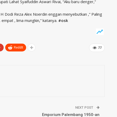
ati Lahat Syaifuddin Aswari Rivai, “Aku baru denger,”
H Dodi Reza Alex Noerdin enggan menyebutkan ,” Paling
, empat , lima mungkin,” katanya.
#osk
+
ReddIt
77
NEXT POST
Emporium Palembang 1950-an