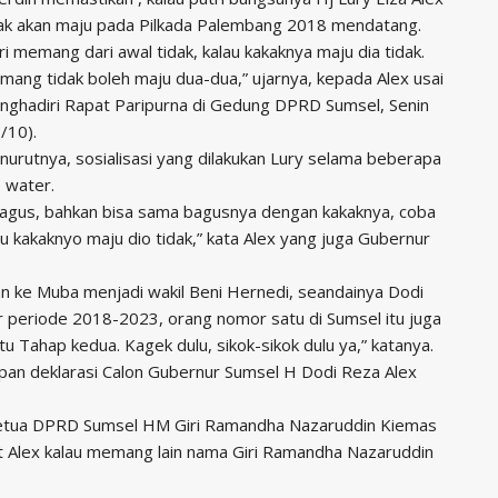
dak akan maju pada Pilkada Palembang 2018 mendatang.
ri memang dari awal tidak, kalau kakaknya maju dia tidak.
ang tidak boleh maju dua-dua,” ujarnya, kepada Alex usai
nghadiri Rapat Paripurna di Gedung DPRD Sumsel, Senin
/10).
urutnya, sosialisasi yang dilakukan Lury selama beberapa
e water.
ya bagus, bahkan bisa sama bagusnya dengan kakaknya, coba
u kakaknyo maju dio tidak,” kata Alex yang juga Gubernur
an ke Muba menjadi wakil Beni Hernedi, seandainya Dodi
 periode 2018-2023, orang nomor satu di Sumsel itu juga
tu Tahap kedua. Kagek dulu, sikok-sikok dulu ya,” katanya.
apan deklarasi Calon Gubernur Sumsel H Dodi Reza Alex
Ketua DPRD Sumsel HM Giri Ramandha Nazaruddin Kiemas
ut Alex kalau memang lain nama Giri Ramandha Nazaruddin