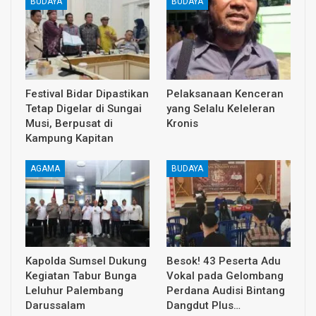
BUDAYA
BUDAYA
Festival Bidar Dipastikan
Pelaksanaan Kenceran
Tetap Digelar di Sungai
yang Selalu Keleleran
Musi, Berpusat di
Kronis
Kampung Kapitan
AGAMA
BUDAYA
Kapolda Sumsel Dukung
Besok! 43 Peserta Adu
Kegiatan Tabur Bunga
Vokal pada Gelombang
Leluhur Palembang
Perdana Audisi Bintang
Darussalam
Dangdut Plus…