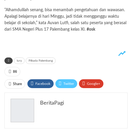
“Alhamdulilah senang, bisa menambah pengetahuan dan wawasan.
Apalagi belajarnya di hari Minggu, jadi tidak mengganggu waktu
belajar di sekolah,” kata Auvan Lutfi, salah satu peserta yang berasal
dari SMA Negeri Plus 17 Palembang kelas XI.
#osk
lury
Pilkada Palembang
86
Facebook
Twitter
Google+
Share
ReddIt
WhatsApp
Pinterest
BeritaPagi
Email