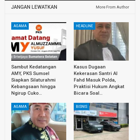
JANGAN LEWATKAN
More From Author
AGAMA
HEADLINE
Sambut Kedatangan
Kasus Dugaan
AMY, PKS Sumsel
Kekerasan Santri Al
Siapkan Silaturahmi
Fahd Masuk Polda,
Kebangsaan hingga
Praktisi Hukum Angkat
Ngirup Cuko…
Bicara Soal…
AGAMA
BISNIS