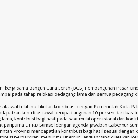
n, kerja sama Bangun Guna Serah (BGS) Pembangunan Pasar Cinde
sampai pada tahap relokasi pedagang lama dan semua pedagang d
jak awal telah melakukan koordinasi dengan Pemerintah Kota Pale
dapatkan kontribusi awal berupa bangunan 10 persen dari luas to
ama, kontribusi bagi hasil pada saat mulai operasional dan kont
pat paripurna DPRD Sumsel dengan agenda jawaban Gubernur Sums
ntah Provinsi mendapatkan kontribusi bagi hasil sesuai dengan k
ribusi perparkiran, menurut Gubernur, langkah yang dilakukan Pe