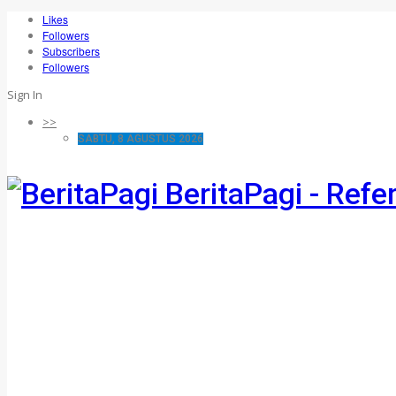
Likes
Followers
Subscribers
Followers
Sign In
>>
SABTU, 8 AGUSTUS 2026
BeritaPagi - Refe