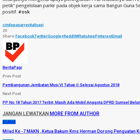
petik” pengelolaan parkir pada objek kerja sama Bangun Guna Se
positif.
#osk
cinde
pasar
revitalisasi
20
Share
Facebook
Twitter
Google+
ReddIt
WhatsApp
Pinterest
Email
BeritaPagi
Prev Post
Pembangunan Jembatan Musi VI Tahap II Selesai Agustus 2018
Next Post
PP No 18 Tahun 2017 Terbit, Masih Ada Mobil Anggota DPRD Sumsel Belu
JANGAN LEWATKAN
MORE FROM AUTHOR
AGAMA
Milad Ke -7 MAKN , Ketua Bakum Kms Herman Dorong Penguatan