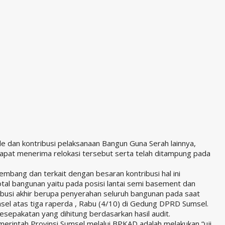
 dan kontribusi pelaksanaan Bangun Guna Serah lainnya,
apat menerima relokasi tersebut serta telah ditampung pada
mbang dan terkait dengan besaran kontribusi hal ini
tal bangunan yaitu pada posisi lantai semi basement dan
ribusi akhir berupa penyerahan seluruh bangunan pada saat
el atas tiga raperda , Rabu (4/10) di Gedung DPRD Sumsel.
esepakatan yang dihitung berdasarkan hasil audit.
merintah Provinsi Sumsel melalui BPKAD adalah melakukan “uji