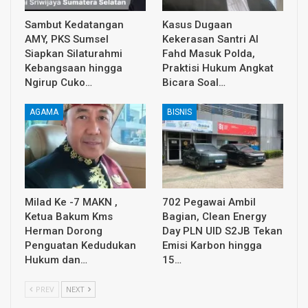
Sambut Kedatangan
Kasus Dugaan
AMY, PKS Sumsel
Kekerasan Santri Al
Siapkan Silaturahmi
Fahd Masuk Polda,
Kebangsaan hingga
Praktisi Hukum Angkat
Ngirup Cuko…
Bicara Soal…
AGAMA
BISNIS
Milad Ke -7 MAKN ,
702 Pegawai Ambil
Ketua Bakum Kms
Bagian, Clean Energy
Herman Dorong
Day PLN UID S2JB Tekan
Penguatan Kedudukan
Emisi Karbon hingga
Hukum dan…
15…
PREV
NEXT