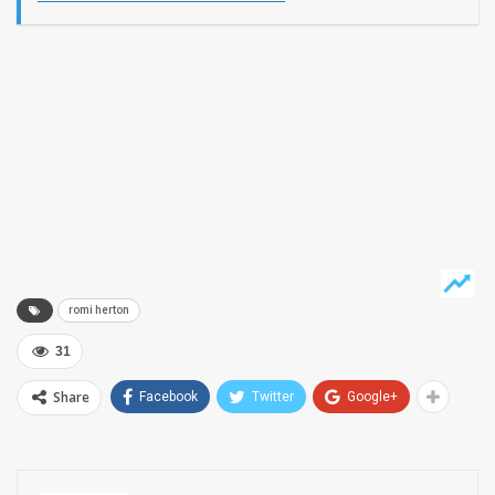
romi herton
31
Share
Facebook
Twitter
Google+