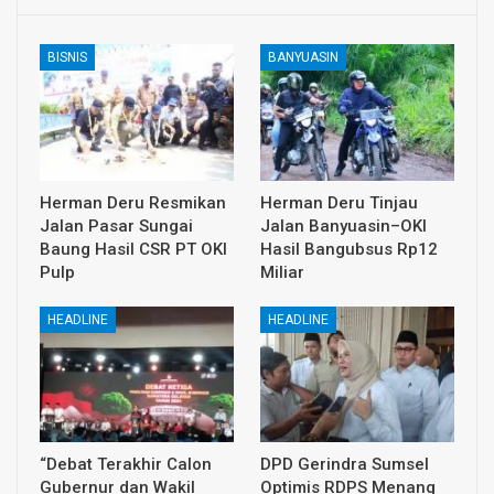
BISNIS
BANYUASIN
Herman Deru Resmikan
Herman Deru Tinjau
Jalan Pasar Sungai
Jalan Banyuasin–OKI
Baung Hasil CSR PT OKI
Hasil Bangubsus Rp12
Pulp
Miliar
HEADLINE
HEADLINE
“Debat Terakhir Calon
DPD Gerindra Sumsel
Gubernur dan Wakil
Optimis RDPS Menang