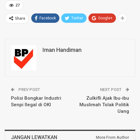
27
Share
Facebook
Twitter
Google+
Iman Handiman
PREV POST
NEXT POST
Polisi Bongkar Industri
Zulkifli Ajak Ibu-ibu
Senpi Ilegal di OKI
Muslimah Tolak Politik
Uang
JANGAN LEWATKAN
More From Author