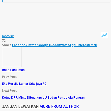
motoGP
72
Share
Facebook
Twitter
Google+
ReddIt
WhatsApp
Pinterest
Email
Iman Handiman
Prev Post
Eks Persija Lamar Sriwijaya FC
Next Post
Ketua DPR Minta Dibuatkan UU Badan Pengelola Pangan
JANGAN LEWATKAN
MORE FROM AUTHOR