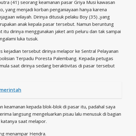
putra (41) seorang keamanan pasar Griya Musi kawasan
ko, yang menjadi korban penganiayaan hanya karena
jagaan wilayah. Dirinya ditusuk pelaku Boy (35) ,yang
rupakan anak kepala pasar tersebut. Namun beruntung
t itu dirinya menggunakan jaket anti peluru dan tak sampai
galami luka tusuk.
s kejadian tersebut dirinya melapor ke Sentral Pelayanan
polisian Terpadu Poresta Palembang. Kepada petugas
mula saat dirinya sedang beraktivitas di pasar tersebut
merintah
an keamanan kepada blok-blok di pasar itu, padahal saya
 terima langsung mengeluarkan pisau lalu menusuk di bagian
” katanya saat melapor.
sung menampar Hendra.