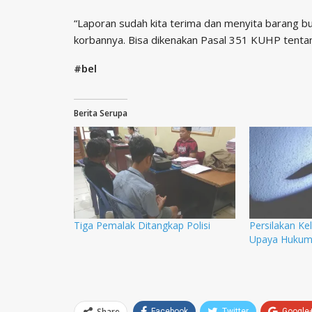
“Laporan sudah kita terima dan menyita barang bukt
korbannya. Bisa dikenakan Pasal 351 KUHP tentan
#bel
Berita Serupa
Tiga Pemalak Ditangkap Polisi
Persilakan Ke
Upaya Huku
Share
Facebook
Twitter
Google