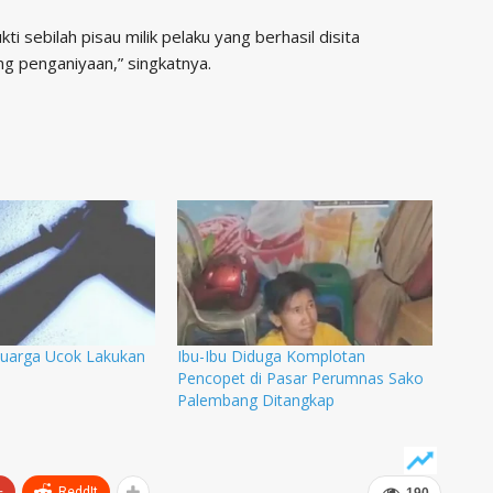
i sebilah pisau milik pelaku yang berhasil disita
g penganiyaan,” singkatnya.
luarga Ucok Lakukan
Ibu-Ibu Diduga Komplotan
m
Pencopet di Pasar Perumnas Sako
Palembang Ditangkap
+
ReddIt