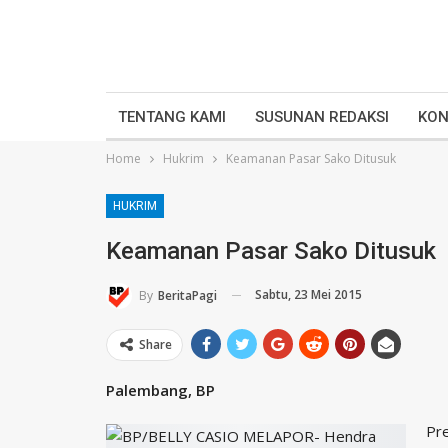
TENTANG KAMI
SUSUNAN REDAKSI
KON
Home
Hukrim
Keamanan Pasar Sako Ditusuk
HUKRIM
Keamanan Pasar Sako Ditusuk
Sabtu, 23 Mei 2015
By
BeritaPagi
Share
Palembang, BP
Pre