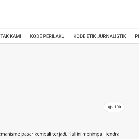
TAK KAMI
KODE PERILAKU
KODE ETIK JURNALISTIK
P
190
manisme pasar kembali terjadi. Kali ini menimpa Hendra