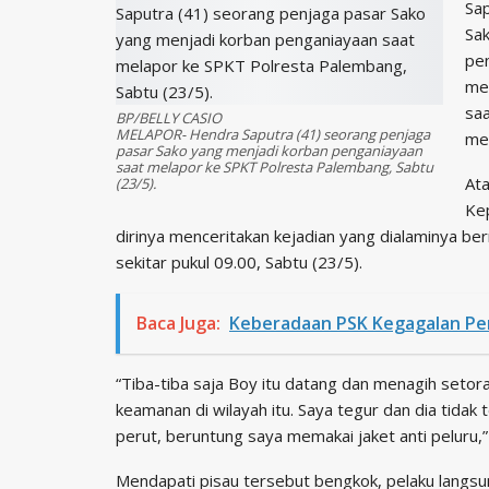
Sa
Sa
pen
me
saa
BP/BELLY CASIO
MELAPOR- Hendra Saputra (41) seorang penjaga
men
pasar Sako yang menjadi korban penganiayaan
saat melapor ke SPKT Polresta Palembang, Sabtu
Ata
(23/5).
Ke
dirinya menceritakan kejadian yang dialaminya ber
sekitar pukul 09.00, Sabtu (23/5).
Baca Juga:
Keberadaan PSK Kegagalan Pe
“Tiba-tiba saja Boy itu datang dan menagih setor
keamanan di wilayah itu. Saya tegur dan dia tidak
perut, beruntung saya memakai jaket anti peluru,
Mendapati pisau tersebut bengkok, pelaku lang