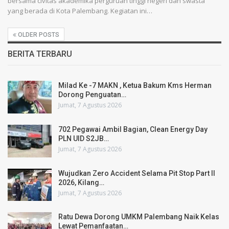
bersama civitas akademika perguruan tinggi negeri dan swasta
yang berada di Kota Palembang. Kegiatan ini…
OLDER POSTS
BERITA TERBARU
Milad Ke -7 MAKN , Ketua Bakum Kms Herman
Dorong Penguatan…
Jumat, 7 Agustus 2026
702 Pegawai Ambil Bagian, Clean Energy Day
PLN UID S2JB…
Jumat, 7 Agustus 2026
Wujudkan Zero Accident Selama Pit Stop Part II
2026, Kilang…
Jumat, 7 Agustus 2026
Ratu Dewa Dorong UMKM Palembang Naik Kelas
Lewat Pemanfaatan…