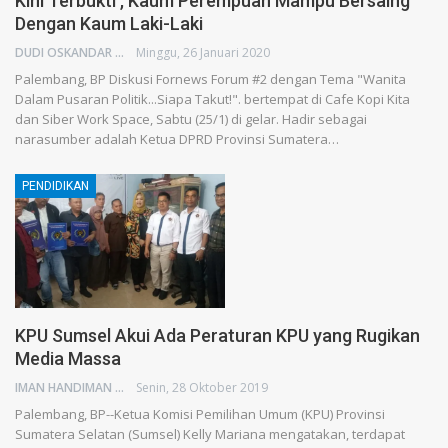
Kini Terbukti , Kaum Perempuan Mampu Bersaing
Dengan Kaum Laki-Laki
DUDI OSKANDAR
Minggu, 26 Januari 2020
Palembang, BP Diskusi Fornews Forum #2 dengan Tema "Wanita
Dalam Pusaran Politik...Siapa Takut!". bertempat di Cafe Kopi Kita
dan Siber Work Space, Sabtu (25/1) di gelar. Hadir sebagai
narasumber adalah Ketua DPRD Provinsi Sumatera…
PENDIDIKAN
KPU Sumsel Akui Ada Peraturan KPU yang Rugikan
Media Massa
IMAN HANDIMAN
Senin, 28 Oktober 2019
Palembang, BP--Ketua Komisi Pemilihan Umum (KPU) Provinsi
Sumatera Selatan (Sumsel) Kelly Mariana mengatakan, terdapat