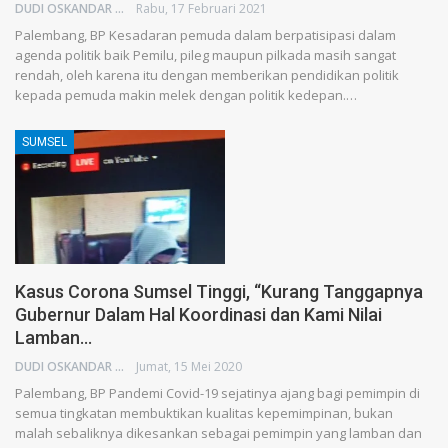
DUDI OSKANDAR
Rabu, 17 Februari 2021
Palembang, BP Kesadaran pemuda dalam berpatisipasi dalam
agenda politik baik Pemilu, pileg maupun pilkada masih sangat
rendah, oleh karena itu dengan memberikan pendidikan politik
kepada pemuda makin melek dengan politik kedepan.…
SUMSEL
Kasus Corona Sumsel Tinggi, “Kurang Tanggapnya
Gubernur Dalam Hal Koordinasi dan Kami Nilai
Lamban…
DUDI OSKANDAR
Jumat, 15 Mei 2020
Palembang, BP Pandemi Covid-19 sejatinya ajang bagi pemimpin di
semua tingkatan membuktikan kualitas kepemimpinan, bukan
malah sebaliknya dikesankan sebagai pemimpin yang lamban dan