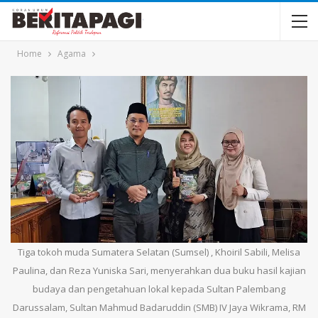
Home
Agama
Tiga tokoh muda Sumatera Selatan (Sumsel) , Khoiril Sabili, Melisa
Paulina, dan Reza Yuniska Sari, menyerahkan dua buku hasil kajian
budaya dan pengetahuan lokal kepada Sultan Palembang
Darussalam, Sultan Mahmud Badaruddin (SMB) IV Jaya Wikrama, RM