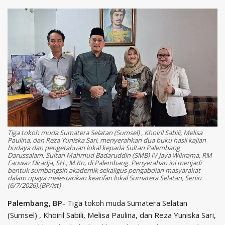
Tiga tokoh muda Sumatera Selatan (Sumsel) , Khoiril Sabili, Melisa
Paulina, dan Reza Yuniska Sari, menyerahkan dua buku hasil kajian
budaya dan pengetahuan lokal kepada Sultan Palembang
Darussalam, Sultan Mahmud Badaruddin (SMB) IV Jaya Wikrama, RM
Fauwaz Diradja, SH., M.Kn, di Palembang. Penyerahan ini menjadi
bentuk sumbangsih akademik sekaligus pengabdian masyarakat
dalam upaya melestarikan kearifan lokal Sumatera Selatan, Senin
(6/7/2026).(BP/ist)
Palembang, BP-
Tiga tokoh muda Sumatera Selatan
(Sumsel) , Khoiril Sabili, Melisa Paulina, dan Reza Yuniska Sari,