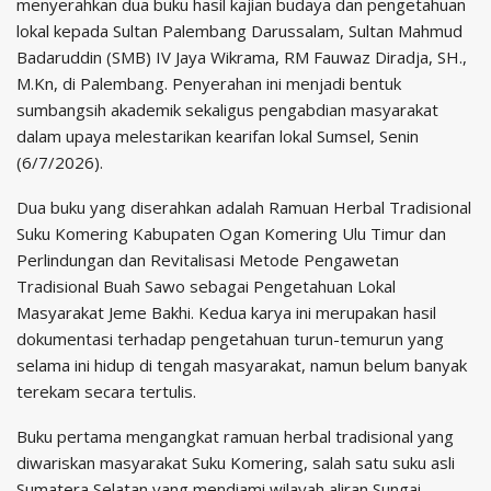
menyerahkan dua buku hasil kajian budaya dan pengetahuan
lokal kepada Sultan Palembang Darussalam, Sultan Mahmud
Badaruddin (SMB) IV Jaya Wikrama, RM Fauwaz Diradja, SH.,
M.Kn, di Palembang. Penyerahan ini menjadi bentuk
sumbangsih akademik sekaligus pengabdian masyarakat
dalam upaya melestarikan kearifan lokal Sumsel, Senin
(6/7/2026).
Dua buku yang diserahkan adalah Ramuan Herbal Tradisional
Suku Komering Kabupaten Ogan Komering Ulu Timur dan
Perlindungan dan Revitalisasi Metode Pengawetan
Tradisional Buah Sawo sebagai Pengetahuan Lokal
Masyarakat Jeme Bakhi. Kedua karya ini merupakan hasil
dokumentasi terhadap pengetahuan turun-temurun yang
selama ini hidup di tengah masyarakat, namun belum banyak
terekam secara tertulis.
Buku pertama mengangkat ramuan herbal tradisional yang
diwariskan masyarakat Suku Komering, salah satu suku asli
Sumatera Selatan yang mendiami wilayah aliran Sungai