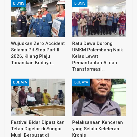
BISNIS
BISNIS
Wujudkan Zero Accident
Ratu Dewa Dorong
Selama Pit Stop Part II
UMKM Palembang Naik
2026, Kilang Plaju
Kelas Lewat
Tanamkan Budaya…
Pemanfaatan AI dan
Transformasi…
BUDAYA
BUDAYA
Festival Bidar Dipastikan
Pelaksanaan Kenceran
Tetap Digelar di Sungai
yang Selalu Keleleran
Musi, Berpusat di
Kronis