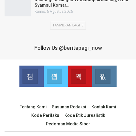
Syamsul Komar…
Kamis, 6 Agustus 2026
TAMPILKAN LAGI
Follow Us
@beritapagi_now
Facebook
Twitter
Youtube
Instagram
Join us on Facebook
Join us on Twitter
Join us on Youtube
Join us on 
Tentang Kami
Susunan Redaksi
Kontak Kami
Kode Perilaku
Kode Etik Jurnalistik
Pedoman Media Siber