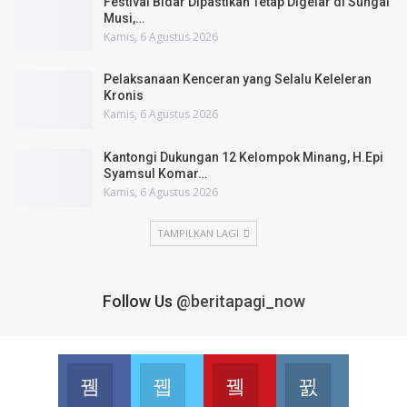
Festival Bidar Dipastikan Tetap Digelar di Sungai
Musi,…
Kamis, 6 Agustus 2026
Pelaksanaan Kenceran yang Selalu Keleleran
Kronis
Kamis, 6 Agustus 2026
Kantongi Dukungan 12 Kelompok Minang, H.Epi
Syamsul Komar…
Kamis, 6 Agustus 2026
TAMPILKAN LAGI
Follow Us
@beritapagi_now
Facebook
Twitter
Youtube
Instagram
Join us on Facebook
Join us on Twitter
Join us on Youtube
Join us on 