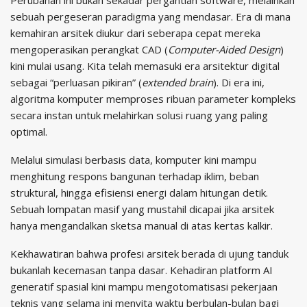
Perubahan ini bukan sekadar pergantian software, melainkan
sebuah pergeseran paradigma yang mendasar. Era di mana
kemahiran arsitek diukur dari seberapa cepat mereka
mengoperasikan perangkat CAD (
Computer-Aided Design
)
kini mulai usang. Kita telah memasuki era arsitektur digital
sebagai “perluasan pikiran” (
extended brain
). Di era ini,
algoritma komputer memproses ribuan parameter kompleks
secara instan untuk melahirkan solusi ruang yang paling
optimal.
Melalui simulasi berbasis data, komputer kini mampu
menghitung respons bangunan terhadap iklim, beban
struktural, hingga efisiensi energi dalam hitungan detik.
Sebuah lompatan masif yang mustahil dicapai jika arsitek
hanya mengandalkan sketsa manual di atas kertas kalkir.
Kekhawatiran bahwa profesi arsitek berada di ujung tanduk
bukanlah kecemasan tanpa dasar. Kehadiran platform AI
generatif spasial kini mampu mengotomatisasi pekerjaan
teknis yang selama ini menyita waktu berbulan-bulan bagi