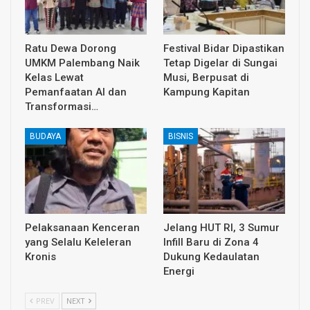
Ratu Dewa Dorong
Festival Bidar Dipastikan
UMKM Palembang Naik
Tetap Digelar di Sungai
Kelas Lewat
Musi, Berpusat di
Pemanfaatan AI dan
Kampung Kapitan
Transformasi…
BUDAYA
BISNIS
Pelaksanaan Kenceran
Jelang HUT RI, 3 Sumur
yang Selalu Keleleran
Infill Baru di Zona 4
Kronis
Dukung Kedaulatan
Energi
PREV
NEXT