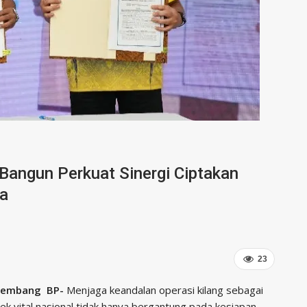
Bangun Perkuat Sinergi Ciptakan
ba
23
lembang BP-
Menjaga keandalan operasi kilang sebagai
ek vital nasional tidak hanya bergantung pada kesiapan