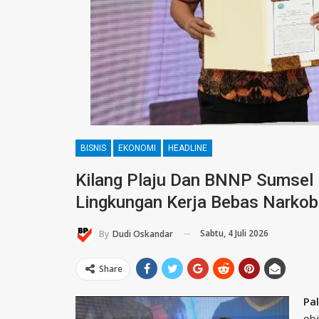
BISNIS
EKONOMI
HEADLINE
Kilang Plaju Dan BNNP Sumsel 
Lingkungan Kerja Bebas Narko
Sabtu, 4 Juli 2026
By
Dudi Oskandar
Share
Pa
obj