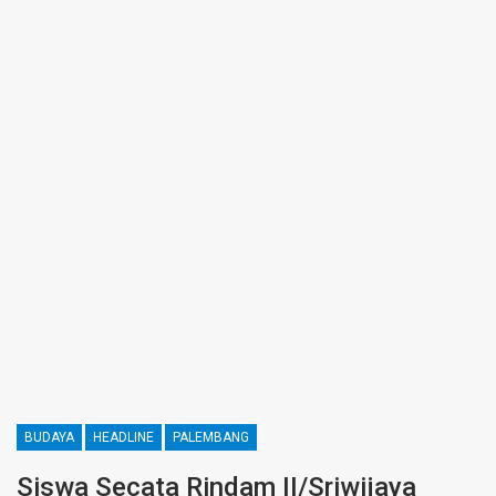
BUDAYA
HEADLINE
PALEMBANG
Siswa Secata Rindam II/Sriwijaya