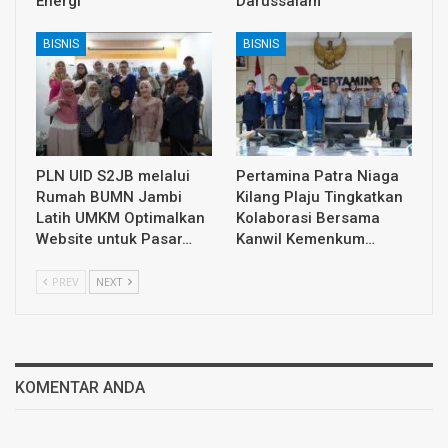
Energi
Darussalam
BISNIS
BISNIS
PLN UID S2JB melalui
Pertamina Patra Niaga
Rumah BUMN Jambi
Kilang Plaju Tingkatkan
Latih UMKM Optimalkan
Kolaborasi Bersama
Website untuk Pasar…
Kanwil Kemenkum…
PREV
NEXT
KOMENTAR ANDA