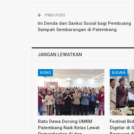
PREV POST
Ini Denda dan Sanksi Sosial bagi Pembuang
Sampah Sembarangan di Palembang
JANGAN LEWATKAN
BISNIS
BUDAYA
Ratu Dewa Dorong UMKM
Festival Bi
Palembang Naik Kelas Lewat
Digelar di 
Pemanfaatan AI dan
Berpusat d