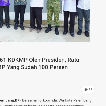
061 KDKMP Oleh Presiden, Ratu
MP Yang Sudah 100 Persen
29
lembang,BP-
Bersama Forkopimda, Walikota Palembang,
tu Dewa saksikan langsung secara daring peresmian