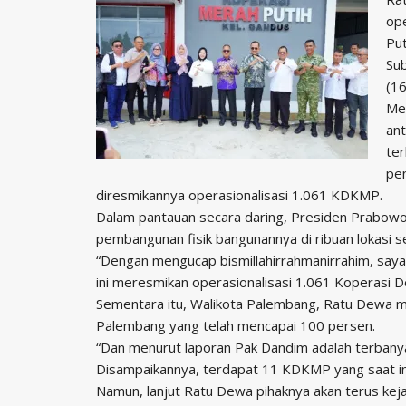
ope
Pu
Sub
(1
Mes
an
ter
pe
diresmikannya operasionalisasi 1.061 KDKMP.
Dalam pantauan secara daring, Presiden Prabow
pembangunan fisik bangunannya di ribuan lokasi s
“Dengan mengucap bismillahirrahmanirrahim, say
ini meresmikan operasionalisasi 1.061 Koperasi 
Sementara itu, Walikota Palembang, Ratu Dewa 
Palembang yang telah mencapai 100 persen.
“Dan menurut laporan Pak Dandim adalah terbanya
Disampaikannya, terdapat 11 KDKMP yang saat in
Namun, lanjut Ratu Dewa pihaknya akan terus kej