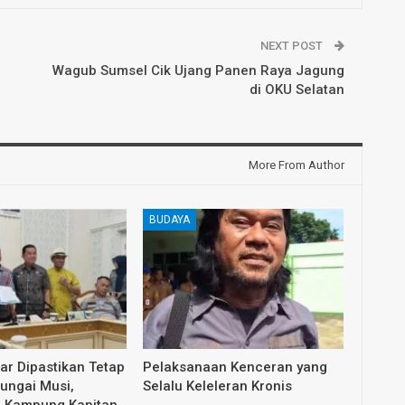
NEXT POST
Wagub Sumsel Cik Ujang Panen Raya Jagung
di OKU Selatan
More From Author
BUDAYA
dar Dipastikan Tetap
Pelaksanaan Kenceran yang
Sungai Musi,
Selalu Keleleran Kronis
i Kampung Kapitan