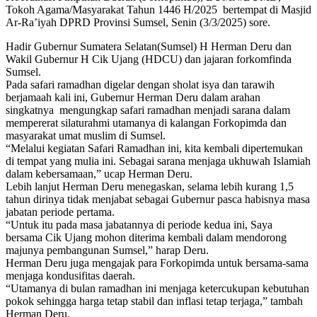
Tokoh Agama/Masyarakat Tahun 1446 H/2025 bertempat di Masjid
Ar-Ra’iyah DPRD Provinsi Sumsel, Senin (3/3/2025) sore.
Hadir Gubernur Sumatera Selatan(Sumsel) H Herman Deru dan
Wakil Gubernur H Cik Ujang (HDCU) dan jajaran forkomfinda
Sumsel.
Pada safari ramadhan digelar dengan sholat isya dan tarawih
berjamaah kali ini, Gubernur Herman Deru dalam arahan
singkatnya mengungkap safari ramadhan menjadi sarana dalam
mempererat silaturahmi utamanya di kalangan Forkopimda dan
masyarakat umat muslim di Sumsel.
“Melalui kegiatan Safari Ramadhan ini, kita kembali dipertemukan
di tempat yang mulia ini. Sebagai sarana menjaga ukhuwah Islamiah
dalam kebersamaan,” ucap Herman Deru.
Lebih lanjut Herman Deru menegaskan, selama lebih kurang 1,5
tahun dirinya tidak menjabat sebagai Gubernur pasca habisnya masa
jabatan periode pertama.
“Untuk itu pada masa jabatannya di periode kedua ini, Saya
bersama Cik Ujang mohon diterima kembali dalam mendorong
majunya pembangunan Sumsel,” harap Deru.
Herman Deru juga mengajak para Forkopimda untuk bersama-sama
menjaga kondusifitas daerah.
“Utamanya di bulan ramadhan ini menjaga ketercukupan kebutuhan
pokok sehingga harga tetap stabil dan inflasi tetap terjaga,” tambah
Herman Deru.