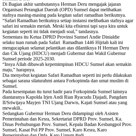
Di Bagian akhir sambutannya Herman Deru mengajak jajaran
Organisasi Perangkat Daerah (OPD) Sumsel dapat melibatkan
stafnya masing-masing pada kegitan safari ramadhan berikutnya.
“Safari Ramadhan berikutnya setiap instansi melibatkan stafnya agar
safari ini semakin meriah. Meski kita efisiensi tapi saya kira untuk
kegiatan seperti ini tidak menjadi soal,” tandasnya.
Sementara itu Ketua DPRD Provinsi Sumsel Andie Dinialdie
selaku tuan rumah pada Safari Ramadhan 1446 Hijriah kali ini
mengucapkan selamat pelantikan atas dilantiknya H Herman Deru
dan Cik Ujang (HDCU) menjadi Gubernur dan Wakil Gubernur
Sumsel periode 2025-2030.
“Insya Allah dibawah kepemimpinan HDCU Sumsel akan semakin
maju,” harapnya.
Dia menyebut kegiatan Safari Ramadhan seperti ini perlu dilakukan
sebagai sarana silaturahmi antara Forkopimda dan umat muslim di
Sumsel.
Pada kesempatan itu turut hadir para Forkopimda Sumsel lainnya
diantaranya Kapolda Irjen Andi Rian Ryacudu Djajadi, Pangdam
II/Sriwijaya Mayjen TNI Ujang Darwis, Kajati Sumsel atau yang
mewakili..
Sedangkan Gubernur Herman Deru didampingi oleh Asisten
Pemerintahan dan Kesra, Sekretariat DPRD Prov. Sumsel, Ka.
Dinas Perhubungan Prov. Sumsel, Kepala Badan Kesbangpol Prov.
Sumsel, Kasat Pol PP Prov. Sumsel, Karo Kesra, Karo
Pemerintahan dan Otda, Karo Umum.#udi