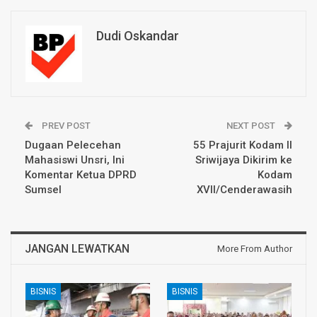
Dudi Oskandar
PREV POST
NEXT POST
Dugaan Pelecehan
55 Prajurit Kodam II
Mahasiswi Unsri, Ini
Sriwijaya Dikirim ke
Komentar Ketua DPRD
Kodam
Sumsel
XVII/Cenderawasih
JANGAN LEWATKAN
More From Author
BISNIS
BISNIS