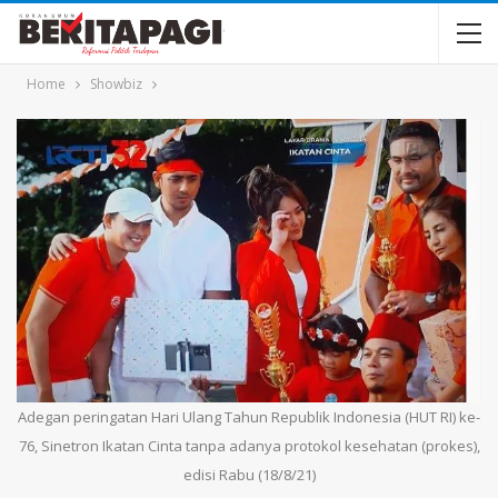
Home
Showbiz
Adegan peringatan Hari Ulang Tahun Republik Indonesia (HUT RI) ke-
76, Sinetron Ikatan Cinta tanpa adanya protokol kesehatan (prokes),
edisi Rabu (18/8/21)