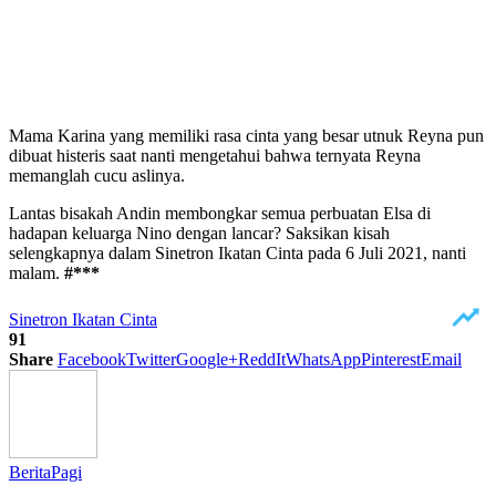
Mama Karina yang memiliki rasa cinta yang besar utnuk Reyna pun
dibuat histeris saat nanti mengetahui bahwa ternyata Reyna
memanglah cucu aslinya.
Lantas bisakah Andin membongkar semua perbuatan Elsa di
hadapan keluarga Nino dengan lancar? Saksikan kisah
selengkapnya dalam Sinetron Ikatan Cinta pada 6 Juli 2021, nanti
malam.
#***
Sinetron Ikatan Cinta
91
Share
Facebook
Twitter
Google+
ReddIt
WhatsApp
Pinterest
Email
BeritaPagi