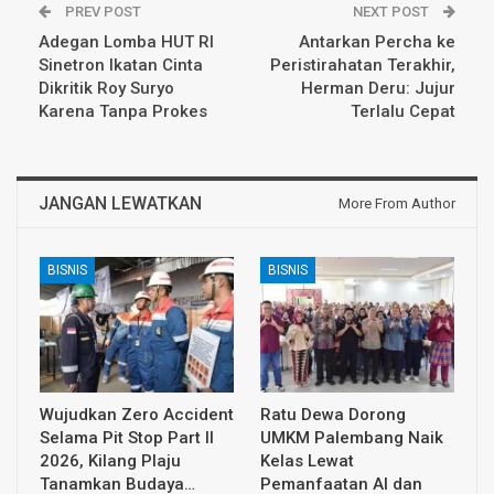
PREV POST
NEXT POST
Adegan Lomba HUT RI
Antarkan Percha ke
Sinetron Ikatan Cinta
Peristirahatan Terakhir,
Dikritik Roy Suryo
Herman Deru: Jujur
Karena Tanpa Prokes
Terlalu Cepat
JANGAN LEWATKAN
More From Author
BISNIS
BISNIS
Wujudkan Zero Accident
Ratu Dewa Dorong
Selama Pit Stop Part II
UMKM Palembang Naik
2026, Kilang Plaju
Kelas Lewat
Tanamkan Budaya…
Pemanfaatan AI dan