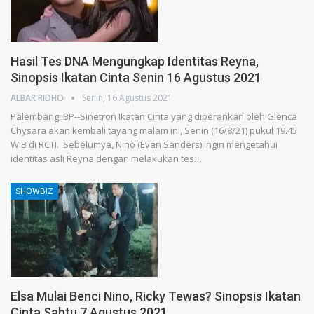
Hasil Tes DNA Mengungkap Identitas Reyna,
Sinopsis Ikatan Cinta Senin 16 Agustus 2021
ALBAR RIDHO
Senin, 16 Agustus 2021
Palembang, BP--Sinetron Ikatan Cinta yang diperankan oleh Glenca
Chysara akan kembali tayang malam ini, Senin (16/8/21) pukul 19.45
WIB di RCTI. Sebelumya, Nino (Evan Sanders) ingin mengetahui
identitas asli Reyna dengan melakukan tes…
SHOWBIZ
Elsa Mulai Benci Nino, Ricky Tewas? Sinopsis Ikatan
Cinta Sabtu 7 Agustus 2021