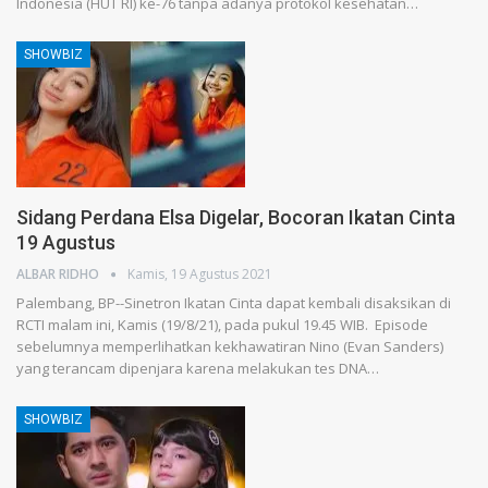
Indonesia (HUT RI) ke-76 tanpa adanya protokol kesehatan…
SHOWBIZ
Sidang Perdana Elsa Digelar, Bocoran Ikatan Cinta
19 Agustus
ALBAR RIDHO
Kamis, 19 Agustus 2021
Palembang, BP--Sinetron Ikatan Cinta dapat kembali disaksikan di
RCTI malam ini, Kamis (19/8/21), pada pukul 19.45 WIB. Episode
sebelumnya memperlihatkan kekhawatiran Nino (Evan Sanders)
yang terancam dipenjara karena melakukan tes DNA…
SHOWBIZ