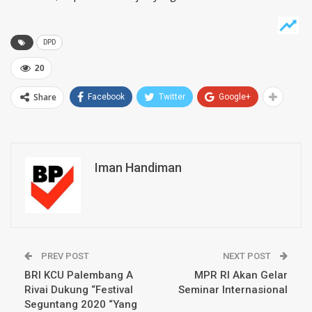
DPD
20
Share
Facebook
Twitter
Google+
Iman Handiman
PREV POST
NEXT POST
BRI KCU Palembang A
MPR RI Akan Gelar
Rivai Dukung “Festival
Seminar Internasional
Seguntang 2020 “Yang