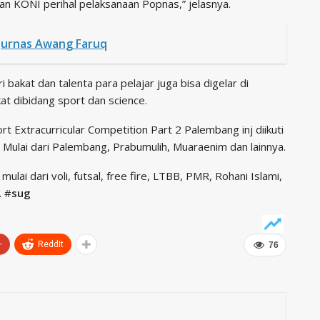
an KONI perihal pelaksanaan Popnas,” jelasnya.
ejurnas Awang Faruq
bakat dan talenta para pelajar juga bisa digelar di
kat dibidang sport dan science.
t Extracurricular Competition Part 2 Palembang inj diikuti
. Mulai dari Palembang, Prabumulih, Muaraenim dan lainnya.
ai dari voli, futsal, free fire, LTBB, PMR, Rohani Islami,
. #
sug
+
ReddIt
76