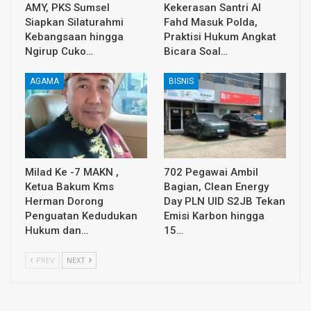
AMY, PKS Sumsel
Kekerasan Santri Al
Siapkan Silaturahmi
Fahd Masuk Polda,
Kebangsaan hingga
Praktisi Hukum Angkat
Ngirup Cuko…
Bicara Soal…
AGAMA
BISNIS
Milad Ke -7 MAKN ,
702 Pegawai Ambil
Ketua Bakum Kms
Bagian, Clean Energy
Herman Dorong
Day PLN UID S2JB Tekan
Penguatan Kedudukan
Emisi Karbon hingga
Hukum dan…
15…
PREV
NEXT