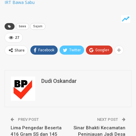
IRT Bawa Sabu
bawa
Sajam
27
Share
Facebook
Twitter
Google+
Dudi Oskandar
PREV POST
NEXT POST
Lima Pengedar Beserta
Sinar Bhakti Kecamatan
416 Gram SS dan 145
Peninjauan Jadi Desa