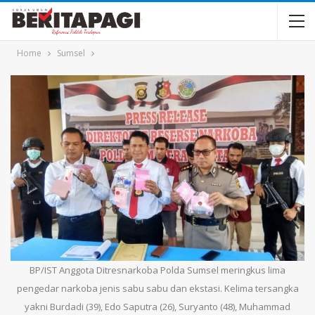
Home
Sumsel
BP/IST Anggota Ditresnarkoba Polda Sumsel meringkus lima
pengedar narkoba jenis sabu sabu dan ekstasi. Kelima tersangka
yakni Burdadi (39), Edo Saputra (26), Suryanto (48), Muhammad