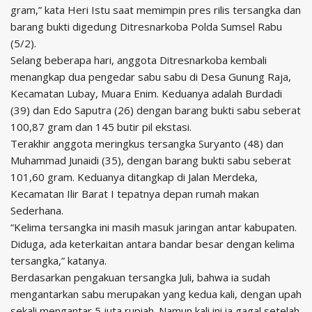
gram,” kata Heri Istu saat memimpin pres rilis tersangka dan
barang bukti digedung Ditresnarkoba Polda Sumsel Rabu
(5/2).
Selang beberapa hari, anggota Ditresnarkoba kembali
menangkap dua pengedar sabu sabu di Desa Gunung Raja,
Kecamatan Lubay, Muara Enim. Keduanya adalah Burdadi
(39) dan Edo Saputra (26) dengan barang bukti sabu seberat
100,87 gram dan 145 butir pil ekstasi.
Terakhir anggota meringkus tersangka Suryanto (48) dan
Muhammad Junaidi (35), dengan barang bukti sabu seberat
101,60 gram. Keduanya ditangkap di Jalan Merdeka,
Kecamatan Ilir Barat I tepatnya depan rumah makan
Sederhana.
“Kelima tersangka ini masih masuk jaringan antar kabupaten.
Diduga, ada keterkaitan antara bandar besar dengan kelima
tersangka,” katanya.
Berdasarkan pengakuan tersangka Juli, bahwa ia sudah
mengantarkan sabu merupakan yang kedua kali, dengan upah
sekali mengantar 5 juta rupiah. Namun kali ini ia gagal setelah