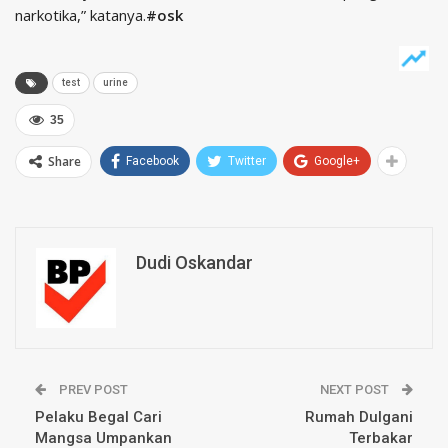
narkotika,” katanya.
#osk
test
urine
35
Share
Facebook
Twitter
Google+
Dudi Oskandar
PREV POST
NEXT POST
Pelaku Begal Cari
Rumah Dulgani
Mangsa Umpankan
Terbakar