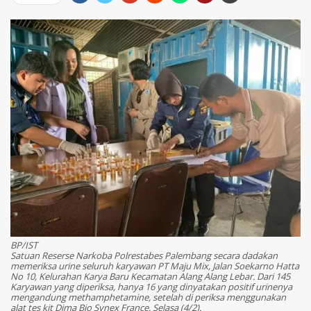
BP/IST
Satuan Reserse Narkoba Polrestabes Palembang secara dadakan
memeriksa urine seluruh karyawan PT Maju Mix, Jalan Soekarno Hatta
No 10, Kelurahan Karya Baru Kecamatan Alang Alang Lebar. Dari 145
Karyawan yang diperiksa, hanya 16 yang dinyatakan positif urinenya
mengandung methamphetamine, setelah di periksa menggunakan
alat tes kit Dima Bio Synex France, Selasa (4/2).