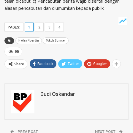
telah dicabut. c) Pencabutan berita wajib disertai dengan
alasan pencabutan dan diumumkan kepada publik.
PAGES:
1
2
3
4
H Alex Noerdin
Tokoh Sumsel
95
Share
Facebook
Twitter
Google+
Dudi Oskandar
PREV POST
NEXT POST