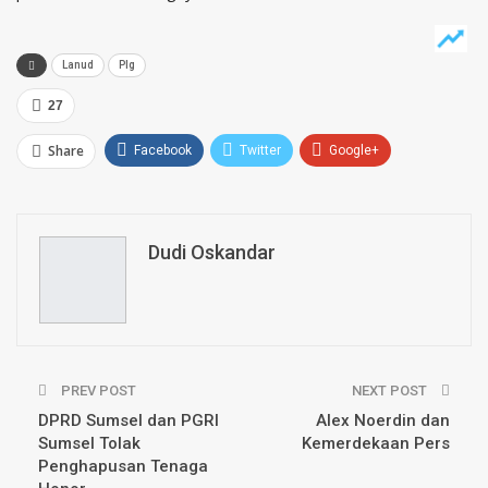
Lanud
Plg
27
Share
Facebook
Twitter
Google+
ReddIt
WhatsApp
Pinterest
Email
Dudi Oskandar
PREV POST
NEXT POST
DPRD Sumsel dan PGRI
Alex Noerdin dan
Sumsel Tolak
Kemerdekaan Pers
Penghapusan Tenaga