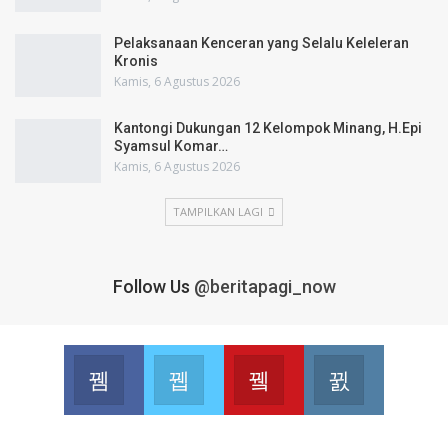
Pelaksanaan Kenceran yang Selalu Keleleran
Kronis
Kamis, 6 Agustus 2026
Kantongi Dukungan 12 Kelompok Minang, H.Epi
Syamsul Komar…
Kamis, 6 Agustus 2026
TAMPILKAN LAGI
Follow Us
@beritapagi_now
Facebook
Twitter
Youtube
Instagram
Join us on Facebook
Join us on Twitter
Join us on Youtube
Join us on 