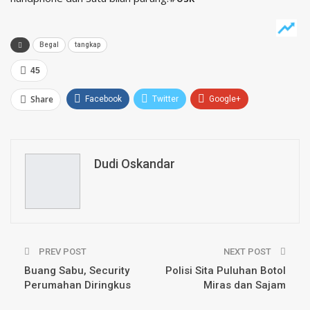
Begal
tangkap
45
Share
Facebook
Twitter
Google+
ReddIt
WhatsApp
Pinterest
Email
Dudi Oskandar
PREV POST
NEXT POST
Buang Sabu, Security
Polisi Sita Puluhan Botol
Perumahan Diringkus
Miras dan Sajam