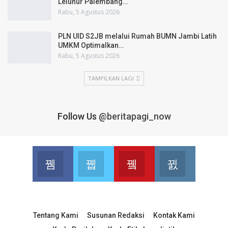
Leluhur Palembang…
Rabu, 5 Agustus 2026
PLN UID S2JB melalui Rumah BUMN Jambi Latih
UMKM Optimalkan…
Rabu, 5 Agustus 2026
TAMPILKAN LAGI
Follow Us
@beritapagi_now
Facebook
Twitter
Youtube
Instagram
Join us on Facebook
Join us on Twitter
Join us on Youtube
Join us on 
Tentang Kami
Susunan Redaksi
Kontak Kami