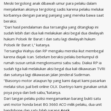
Meski tergolong anak dibawah umur para pelaku dalam
menjalankan aksinya tergolong sadis karena pelaku melukai
korbannya dengan parang panjang yang mereka bawa saat
beraksi.
“Dari hasil pendalaman dua tersangka yang ditangkap ini
sudah lebih dari dua kali melakukan aksi begal dua diwilayah
hukum Polsek Ilir Barat I dan satu lagi diwilayah hukum
Polsek Ilir Barat I,” katanya.
Tersangka Wahyu dan RP mengaku mereka ikut membegal
karena diajak Ican. Sebelum beraksi pelaku berkumpul di
rumah susun untuk mengkonsumsi sabu sabu. Diakui RP ia
sudah tiga kali melakukan aksi begal dua kali dikawasan TVRI
dan satunya lagi dikawasan Jalan Jenderal Sudirman.
“Biasonyo motor ataupun hp yang kami dapat kami pasarkan
melalui situs jual beli online OLX. Duetnyo kami gunakan untuk
poya poya dan beli sabu,”katanya.
Dari tangan pelaku polisi mengamankan barang bukti satu
unit motor honda beat BG 3660 ACO milik pelaku, dua unit
handphone dan satu bilah parang.
#osk