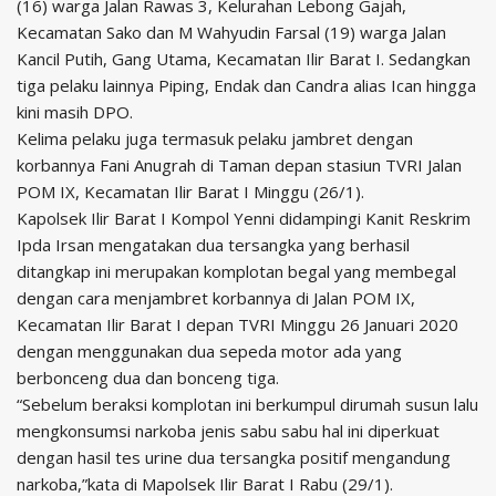
(16) warga Jalan Rawas 3, Kelurahan Lebong Gajah,
Kecamatan Sako dan M Wahyudin Farsal (19) warga Jalan
Kancil Putih, Gang Utama, Kecamatan Ilir Barat I. Sedangkan
tiga pelaku lainnya Piping, Endak dan Candra alias Ican hingga
kini masih DPO.
Kelima pelaku juga termasuk pelaku jambret dengan
korbannya Fani Anugrah di Taman depan stasiun TVRI Jalan
POM IX, Kecamatan Ilir Barat I Minggu (26/1).
Kapolsek Ilir Barat I Kompol Yenni didampingi Kanit Reskrim
Ipda Irsan mengatakan dua tersangka yang berhasil
ditangkap ini merupakan komplotan begal yang membegal
dengan cara menjambret korbannya di Jalan POM IX,
Kecamatan Ilir Barat I depan TVRI Minggu 26 Januari 2020
dengan menggunakan dua sepeda motor ada yang
berbonceng dua dan bonceng tiga.
“Sebelum beraksi komplotan ini berkumpul dirumah susun lalu
mengkonsumsi narkoba jenis sabu sabu hal ini diperkuat
dengan hasil tes urine dua tersangka positif mengandung
narkoba,”kata di Mapolsek Ilir Barat I Rabu (29/1).