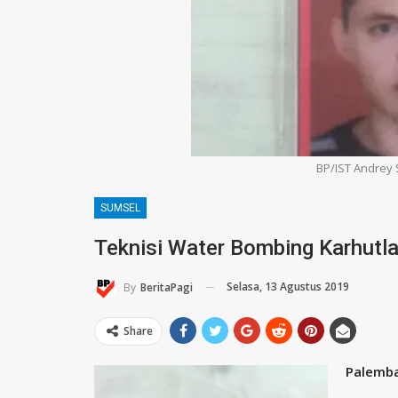
BP/IST Andrey
SUMSEL
Teknisi Water Bombing Karhutl
Selasa, 13 Agustus 2019
By
BeritaPagi
Share
Palemba