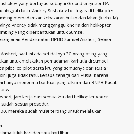
Sushakov yang bertugas sebagai Ground engineer RA-
ninggal dunia. Andrey Sushakov bertugas di helikopter
mbing memadamkan kebakaran hutan dan lahan (karhutla).
lnya Andrey tidak mengganggu kinerja dari helikopter
ombing yang diperbantukan untuk Sumsel.
enanganan Pendaruratan BPBD Sumsel Anshori, Selasa
Anshori, saat ini ada setidaknya 30 orang asing yang
akan untuk melakukan pemadaman karhutla di Sumsel.
ada pilot, co pilot serta kru yang semuanya dari Rusia.”
 sini juga tidak tahu, kenapa tenaga dari Rusia. Karena,
ini hanya menerima bantuan yang dikirim dari BNPB Pusat
tanya.
nshori, jam kerja dari semua kru dari helikopter water
 sudah sesuai prosedur.
.00, mereka sudah mulai terbang untuk melakukan
n.
lama tujuh hari dan satu hari libur.