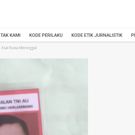
TAK KAMI
KODE PERILAKU
KODE ETIK JURNALISTIK
P
 Asal Rusia Meninggal