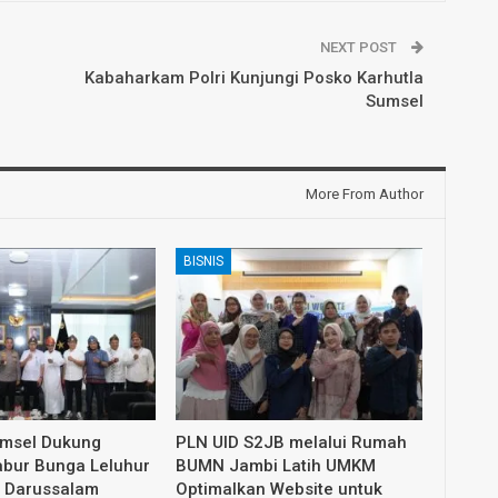
NEXT POST
Kabaharkam Polri Kunjungi Posko Karhutla
Sumsel
More From Author
BISNIS
umsel Dukung
PLN UID S2JB melalui Rumah
abur Bunga Leluhur
BUMN Jambi Latih UMKM
 Darussalam
Optimalkan Website untuk