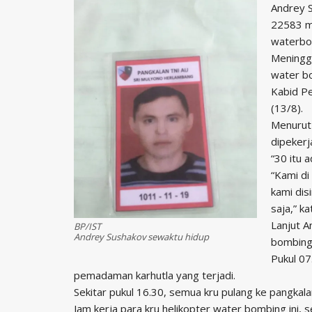
Andrey 
22583 me
waterbo
Meningga
water b
Kabid P
(13/8).
Menurut 
dipekerj
“30 itu 
“Kami di
kami dis
saja,” ka
Lanjut A
BP/IST
Andrey Sushakov sewaktu hidup
bombing
Pukul 07
pemadaman karhutla yang terjadi.
Sekitar pukul 16.30, semua kru pulang ke pangkala
Jam kerja para kru helikopter water bombing ini, se