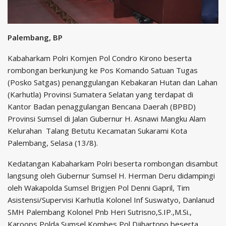
Palembang, BP
Kabaharkam Polri Komjen Pol Condro Kirono beserta
rombongan berkunjung ke Pos Komando Satuan Tugas
(Posko Satgas) penanggulangan Kebakaran Hutan dan Lahan
(Karhutla) Provinsi Sumatera Selatan yang terdapat di
Kantor Badan penaggulangan Bencana Daerah (BPBD)
Provinsi Sumsel di Jalan Gubernur H. Asnawi Mangku Alam
Kelurahan Talang Betutu Kecamatan Sukarami Kota
Palembang, Selasa (13/8).
Kedatangan Kabaharkam Polri beserta rombongan disambut
langsung oleh Gubernur Sumsel H. Herman Deru didampingi
oleh Wakapolda Sumsel Brigjen Pol Denni Gapril, Tim
Asistensi/Supervisi Karhutla Kolonel Inf Suswatyo, Danlanud
SMH Palembang Kolonel Pnb Heri Sutrisno,S.IP.,M.Si.,
Karoops Polda Sumsel Kombes Pol Djihartono beserta