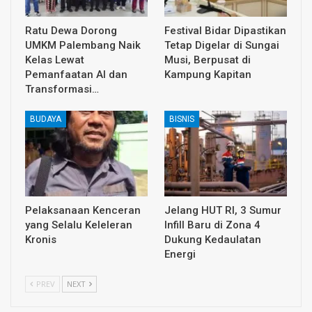
Ratu Dewa Dorong
Festival Bidar Dipastikan
UMKM Palembang Naik
Tetap Digelar di Sungai
Kelas Lewat
Musi, Berpusat di
Pemanfaatan AI dan
Kampung Kapitan
Transformasi…
BUDAYA
BISNIS
Pelaksanaan Kenceran
Jelang HUT RI, 3 Sumur
yang Selalu Keleleran
Infill Baru di Zona 4
Kronis
Dukung Kedaulatan
Energi
PREV
NEXT