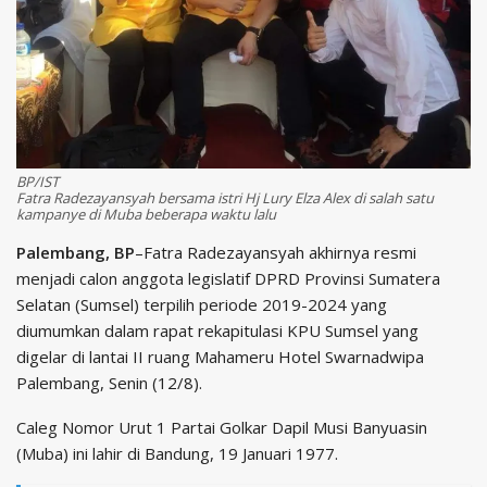
BP/IST
Fatra Radezayansyah bersama istri Hj Lury Elza Alex di salah satu
kampanye di Muba beberapa waktu lalu
Palembang, BP
–Fatra Radezayansyah akhirnya resmi
menjadi calon anggota legislatif DPRD Provinsi Sumatera
Selatan (Sumsel) terpilih periode 2019-2024 yang
diumumkan dalam rapat rekapitulasi KPU Sumsel yang
digelar di lantai II ruang Mahameru Hotel Swarnadwipa
Palembang, Senin (12/8).
Caleg Nomor Urut 1 Partai Golkar Dapil Musi Banyuasin
(Muba) ini lahir di Bandung, 19 Januari 1977.