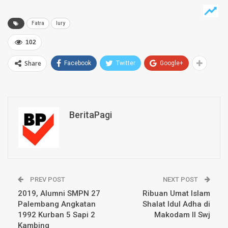
Fatra
lury
102
Share
Facebook
Twitter
Google+
BeritaPagi
PREV POST
NEXT POST
2019, Alumni SMPN 27
Ribuan Umat Islam
Palembang Angkatan
Shalat Idul Adha di
1992 Kurban 5 Sapi 2
Makodam II Swj
Kambing