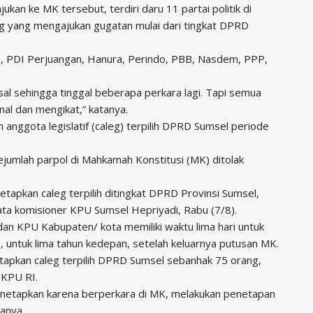
kan ke MK tersebut, terdiri daru 11 partai politik di
eg yang mengajukan gugatan mulai dari tingkat DPRD
ya, PDI Perjuangan, Hanura, Perindo, PBB, Nasdem, PPP,
sal sehingga tinggal beberapa perkara lagi. Tapi semua
nal dan mengikat,” katanya.
anggota legislatif (caleg) terpilih DPRD Sumsel periode
ejumlah parpol di Mahkamah Konstitusi (MK) ditolak
tapkan caleg terpilih ditingkat DPRD Provinsi Sumsel,
ata komisioner KPU Sumsel Hepriyadi, Rabu (7/8).
n KPU Kabupaten/ kota memiliki waktu lima hari untuk
, untuk lima tahun kedepan, setelah keluarnya putusan MK.
tapkan caleg terpilih DPRD Sumsel sebanhak 75 orang,
 KPU RI.
etapkan karena berperkara di MK, melakukan penetapan
tanya.