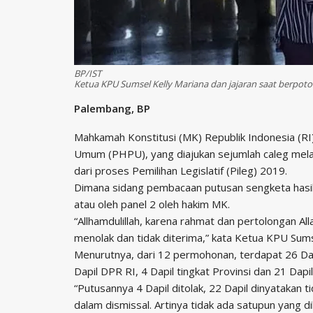
BP/IST
Ketua KPU Sumsel Kelly Mariana dan jajaran saat berpoto 
Palembang, BP
Mahkamah Konstitusi (MK) Republik Indonesia (RI)
Umum (PHPU), yang diajukan sejumlah caleg mela
dari proses Pemilihan Legislatif (Pileg) 2019.
Dimana sidang pembacaan putusan sengketa hasil pe
atau oleh panel 2 oleh hakim MK.
“Allhamdulillah, karena rahmat dan pertolongan 
menolak dan tidak diterima,” kata Ketua KPU Sums
Menurutnya, dari 12 permohonan, terdapat 26 Daer
Dapil DPR RI, 4 Dapil tingkat Provinsi dan 21 Dapi
“Putusannya 4 Dapil ditolak, 22 Dapil dinyatakan 
dalam dismissal. Artinya tidak ada satupun yang d