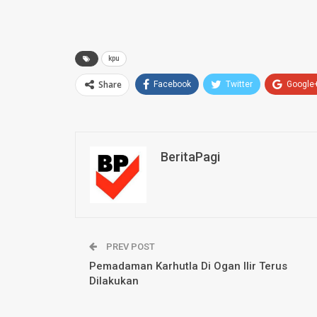
kpu
Share
Facebook
Twitter
Google
BeritaPagi
PREV POST
Pemadaman Karhutla Di Ogan Ilir Terus
Dilakukan