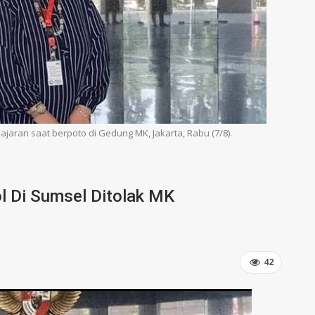
ajaran saat berpoto di Gedung MK, Jakarta, Rabu (7/8).
l Di Sumsel Ditolak MK
42