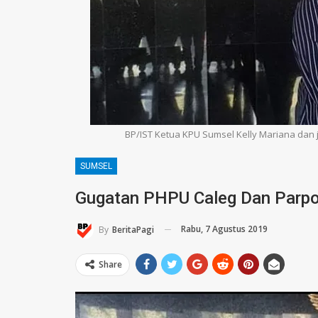
BP/IST Ketua KPU Sumsel Kelly Mariana dan j
SUMSEL
Gugatan PHPU Caleg Dan Parpo
Rabu, 7 Agustus 2019
By
BeritaPagi
Share