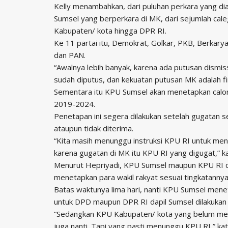
Kelly menambahkan, dari puluhan perkara yang diaju
Sumsel yang berperkara di MK, dari sejumlah cal
Kabupaten/ kota hingga DPR RI.
Ke 11 partai itu, Demokrat, Golkar, PKB, Berkar
dan PAN.
“Awalnya lebih banyak, karena ada putusan dismis
sudah diputus, dan kekuatan putusan MK adalah fi
Sementara itu KPU Sumsel akan menetapkan calon 
2019-2024.
Penetapan ini segera dilakukan setelah gugatan s
ataupun tidak diterima.
“Kita masih menunggu instruksi KPU RI untuk mene
karena gugatan di MK itu KPU RI yang digugat,” k
Menurut Hepriyadi, KPU Sumsel maupun KPU RI da
menetapkan para wakil rakyat sesuai tingkatannya
Batas waktunya lima hari, nanti KPU Sumsel mene
untuk DPD maupun DPR RI dapil Sumsel dilakukan
“Sedangkan KPU Kabupaten/ kota yang belum men
juga nanti. Tapi yang pasti menunggu KPU RI,” ka