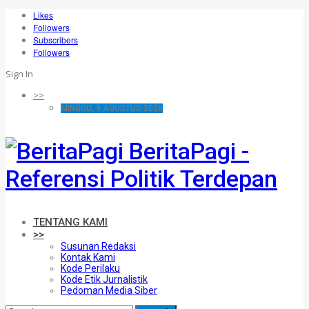
Likes
Followers
Subscribers
Followers
Sign In
>>
MINGGU, 9 AGUSTUS 2026
BeritaPagi -
Referensi Politik Terdepan
TENTANG KAMI
>>
Susunan Redaksi
Kontak Kami
Kode Perilaku
Kode Etik Jurnalistik
Pedoman Media Siber