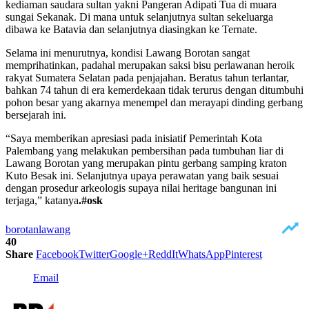
kediaman saudara sultan yakni Pangeran Adipati Tua di muara
sungai Sekanak. Di mana untuk selanjutnya sultan sekeluarga
dibawa ke Batavia dan selanjutnya diasingkan ke Ternate.
Selama ini menurutnya, kondisi Lawang Borotan sangat
memprihatinkan, padahal merupakan saksi bisu perlawanan heroik
rakyat Sumatera Selatan pada penjajahan. Beratus tahun terlantar,
bahkan 74 tahun di era kemerdekaan tidak terurus dengan ditumbuhi
pohon besar yang akarnya menempel dan merayapi dinding gerbang
bersejarah ini.
“Saya memberikan apresiasi pada inisiatif Pemerintah Kota
Palembang yang melakukan pembersihan pada tumbuhan liar di
Lawang Borotan yang merupakan pintu gerbang samping kraton
Kuto Besak ini. Selanjutnya upaya perawatan yang baik sesuai
dengan prosedur arkeologis supaya nilai heritage bangunan ini
terjaga,” katanya
.#osk
borotan
lawang
40
Share
Facebook
Twitter
Google+
ReddIt
WhatsApp
Pinterest
Email