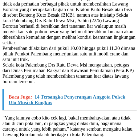
tidak ada perhatian berbagai pihak untuk membersihkan Lawang
Borotan yang merupakan bagian dari Kraton Kuto Besak atau bisa
di sebut Benteng Kuto Besak (BKB), namun atas inisiatip Sekda
kota Palembang Drs Ratu Dewa Msi , Sabtu (22/6) Lawang
Borotan berhasil di bersihkan dari tanaman liar walaupun masih
menyisikan satu pohon besar yang belum dibersihkan lantaran akan
dibersihkan kemudian dengan melihat kondisi keamanan lingkungan
sekitar.
Pembersihan dilakukan dari pukul 10.00 hingga pukul 11.20 dimana
pihak Pemkot Palembang menerjunkan satu unit mobil crane dan
satu unit truk.
Sekda kota Palembang Drs Ratu Dewa Msi mengatakan, petugas
dari Dinas Perumahan Rakyat dan Kawasan Pemukiman (Pera-KP)
Palembang yang telah membersihkan tanaman luar diatas lawang
borotan tersebut.
Baca Juga:
14 Tersangka Penyerangan Anggota Polsek
Ulu Musi di Ringkus
“Yang lainnya cobo kito cek lagi, bakal membahayakan atau tidak
atau di cari pola lain, di pangkas yang diatas dulu, bagaimana
caranya untuk yang lebih paham,” katanya sembari mengaku kalau
Lawang Borotan adalah heritage di kota Palembang.