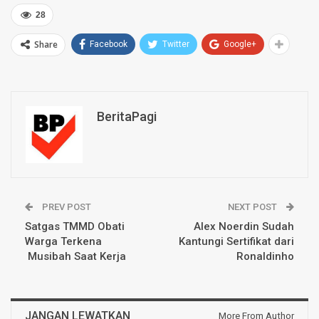
28
Share
Facebook
Twitter
Google+
BeritaPagi
PREV POST
NEXT POST
Satgas TMMD Obati
Alex Noerdin Sudah
Warga Terkena
Kantungi Sertifikat dari
Musibah Saat Kerja
Ronaldinho
JANGAN LEWATKAN
More From Author