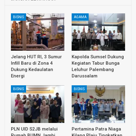
BISNIS
AGAMA
Jelang HUT RI, 3 Sumur
Kapolda Sumsel Dukung
Infill Baru di Zona 4
Kegiatan Tabur Bunga
Dukung Kedaulatan
Leluhur Palembang
Energi
Darussalam
BISNIS
BISNIS
PLN UID S2JB melalui
Pertamina Patra Niaga
Rumah BUMN Jambi
Kilang Plaju Tingkatkan