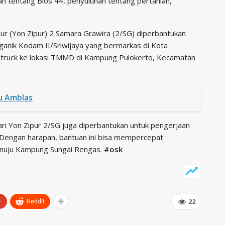
 tentang Bios 44, penyuluhan tentang pertanian,
ur (Yon Zipur) 2 Samara Grawira (2/SG) diperbantukan
ganik Kodam II/Sriwijaya yang bermarkas di Kota
 truck ke lokasi TMMD di Kampung Pulokerto, Kecamatan
u Amblas
ari Yon Zipur 2/SG juga diperbantukan untuk pengerjaan
 Dengan harapan, bantuan ini bisa mempercepat
nuju Kampung Sungai Rengas.
#osk
+
ReddIt
22