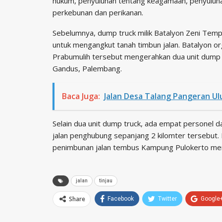
hukum, penyuluhan tentang keagamaan, penyuluhan
perkebunan dan perikanan.
Sebelumnya, dump truck milik Batalyon Zeni Temp
untuk mengangkut tanah timbun jalan. Batalyon or
Prabumulih tersebut mengerahkan dua unit dump
Gandus, Palembang.
Baca Juga:
Jalan Desa Talang Pangeran Ul
Selain dua unit dump truck, ada empat personel d
jalan penghubung sepanjang 2 kilomter tersebut.
penimbunan jalan tembus Kampung Pulokerto me
jalan
tinjau
Share
Facebook
Twitter
Google