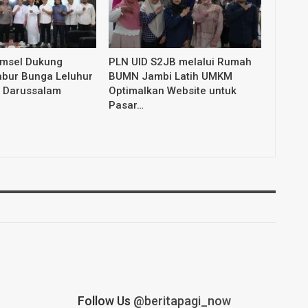
umsel Dukung
PLN UID S2JB melalui Rumah
abur Bunga Leluhur
BUMN Jambi Latih UMKM
 Darussalam
Optimalkan Website untuk
Pasar…
Follow Us
@beritapagi_now