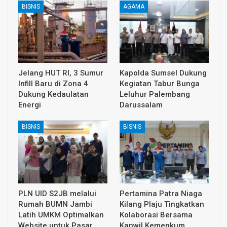
BISNIS
AGAMA
Jelang HUT RI, 3 Sumur
Kapolda Sumsel Dukung
Infill Baru di Zona 4
Kegiatan Tabur Bunga
Dukung Kedaulatan
Leluhur Palembang
Energi
Darussalam
BISNIS
BISNIS
PLN UID S2JB melalui
Pertamina Patra Niaga
Rumah BUMN Jambi
Kilang Plaju Tingkatkan
Latih UMKM Optimalkan
Kolaborasi Bersama
Website untuk Pasar…
Kanwil Kemenkum…