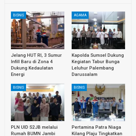
BISNIS
AGAMA
Jelang HUT RI, 3 Sumur
Kapolda Sumsel Dukung
Infill Baru di Zona 4
Kegiatan Tabur Bunga
Dukung Kedaulatan
Leluhur Palembang
Energi
Darussalam
BISNIS
BISNIS
PLN UID S2JB melalui
Pertamina Patra Niaga
Rumah BUMN Jambi
Kilang Plaju Tingkatkan