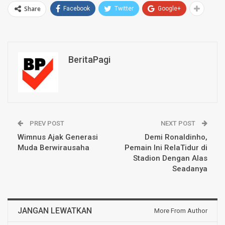
Share
Facebook
Twitter
Google+
BeritaPagi
PREV POST
NEXT POST
Wimnus Ajak Generasi
Demi Ronaldinho,
Muda Berwirausaha
Pemain Ini RelaTidur di
Stadion Dengan Alas
Seadanya
JANGAN LEWATKAN
More From Author