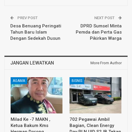
PREV POST
NEXT POST
Desa Benuang Peringati
DPRD Sumsel Minta
Tahun Baru Islam
Pemda dan Perta Gas
Dengan Sedekah Dusun
Pikirkan Warga
JANGAN LEWATKAN
More From Author
AGAMA
BISNIS
Milad Ke -7 MAKN ,
702 Pegawai Ambil
Ketua Bakum Kms
Bagian, Clean Energy
Herman Dorong
Day PLN UID S2JB Tekan