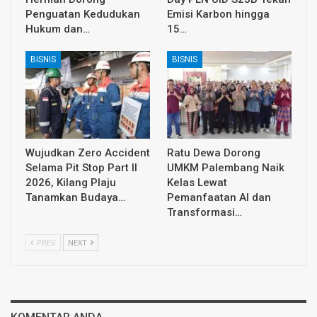
Penguatan Kedudukan
Emisi Karbon hingga
Hukum dan…
15…
BISNIS
BISNIS
Wujudkan Zero Accident
Ratu Dewa Dorong
Selama Pit Stop Part II
UMKM Palembang Naik
2026, Kilang Plaju
Kelas Lewat
Tanamkan Budaya…
Pemanfaatan AI dan
Transformasi…
PREV
NEXT