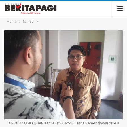
Home
Sumsel
BP/DUDY OSKANDAR Ketua LPSK Abdul Haris Semendawai disela