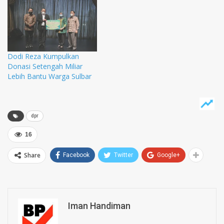
untuk jasa servis motor di
semua Astra Honda
Authorized Service Station
(AHASS). Sub Departemen
Head Technical Service
Dodi Reza Kumpulkan
Astra Motor Sumsel Hery
Donasi Setengah Miliar
Suryo mengatakan, setiap
Lebih Bantu Warga Sulbar
pelanggan wanita yang…
dpr
16
Share
Facebook
Twitter
Google+
Iman Handiman