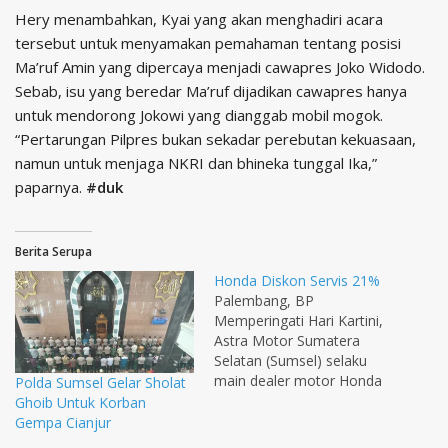
Hery menambahkan, Kyai yang akan menghadiri acara
tersebut untuk menyamakan pemahaman tentang posisi
Ma’ruf Amin yang dipercaya menjadi cawapres Joko Widodo.
Sebab, isu yang beredar Ma’ruf dijadikan cawapres hanya
untuk mendorong Jokowi yang dianggab mobil mogok.
“Pertarungan Pilpres bukan sekadar perebutan kekuasaan,
namun untuk menjaga NKRI dan bhineka tunggal Ika,”
paparnya.
#duk
Berita Serupa
Honda Diskon Servis 21%
Palembang, BP
Memperingati Hari Kartini,
Astra Motor Sumatera
Selatan (Sumsel) selaku
main dealer motor Honda
Polda Sumsel Gelar Sholat
memanjakan pelanggan
Ghoib Untuk Korban
khusus wanita dengan
Gempa Cianjur
memberikan diskon 21%